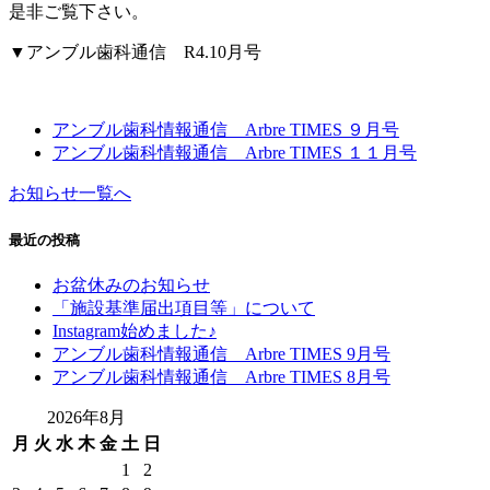
是非ご覧下さい。
▼アンブル歯科通信 R4.10月号
アンブル歯科情報通信 Arbre TIMES ９月号
アンブル歯科情報通信 Arbre TIMES １１月号
お知らせ一覧へ
最近の投稿
お盆休みのお知らせ
「施設基準届出項目等」について
Instagram始めました♪
アンブル歯科情報通信 Arbre TIMES 9月号
アンブル歯科情報通信 Arbre TIMES 8月号
2026年8月
月
火
水
木
金
土
日
1
2