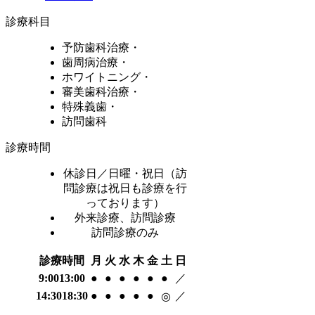
診療科目
予防歯科治療・
歯周病治療・
ホワイトニング・
審美歯科治療・
特殊義歯・
訪問歯科
診療時間
休診日／日曜・祝日（訪
問診療は祝日も診療を行
っております）
外来診療、訪問診療
訪問診療のみ
診療時間
月
火
水
木
金
土
日
9:00
13:00
●
●
●
●
●
●
／
14:30
18:30
●
●
●
●
●
／
◎