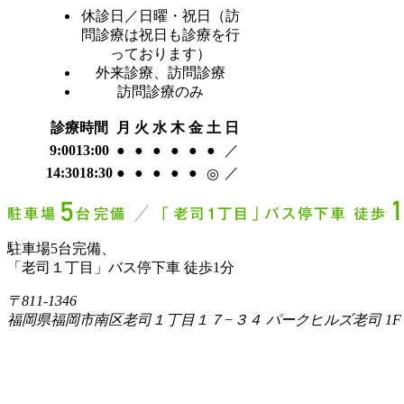
休診日／日曜・祝日（訪
問診療は祝日も診療を行
っております）
外来診療、訪問診療
訪問診療のみ
診療時間
月
火
水
木
金
土
日
9:00
13:00
●
●
●
●
●
●
／
14:30
18:30
●
●
●
●
●
／
◎
駐車場5台完備、
「老司１丁目」バス停下車 徒歩1分
〒811-1346
福岡県福岡市南区老司１丁目１７−３４ パークヒルズ老司 1F